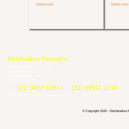
Saiba mais
Saiba mais
Distribuidora Pampulha
Rua Érico Veríssimo, 1559
Santa Mônica
Belo Horizonte - MG
CEP: 31520-000
(31) 3452-8282
/
(31) 99911-1230
distribuidora@distribuidorapampulha.com.br
© Copyright 2026 - Distribuidora