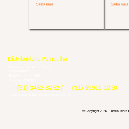
Saiba mais
Saiba mais
Distribuidora Pampulha
Rua Érico Veríssimo, 1559
Santa Mônica
Belo Horizonte - MG
CEP: 31520-000
(31) 3452-8282
/
(31) 99911-1230
distribuidora@distribuidorapampulha.com.br
© Copyright 2026 - Distribuidora